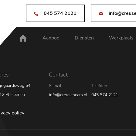
045 574 2121
info@creuse
Aanbod
Diensten
Werkplaats
dres
Contact
jngaardsweg 54
E-mail
Telefoon
12 PJ Heerlen
info@creusencars.nl
045 574 2121
ivacy policy