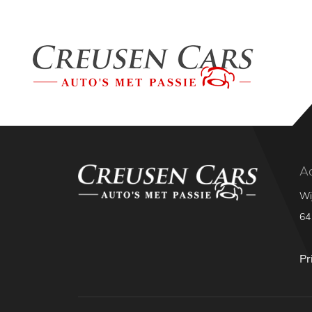
A
Wi
64
Pr