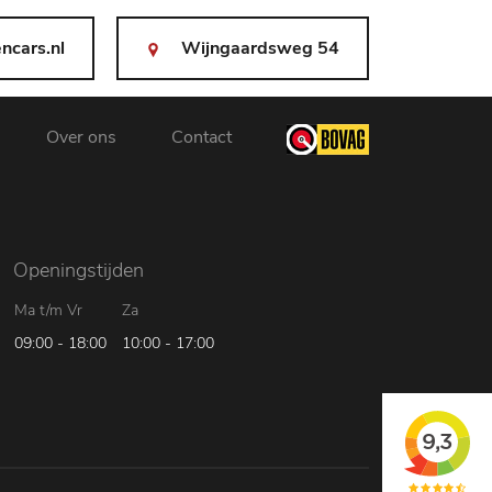
ncars.nl
Wijngaardsweg 54
Over ons
Contact
Openingstijden
Ma t/m Vr
Za
09:00 - 18:00
10:00 - 17:00